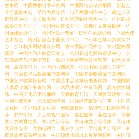
故事网
中国搜索引擎研究网
中国网络营销传播网
新起点
政府服务中心
学习力夏令营
电子画册制作中心
新起点政
府服务中心
公司取名网
杭州雕塑制作服务中心
杭州新起
点影视制作中心
杭州网站建设公司
零搜中文搜索目录
杭
州画册设计中心
杭州VI设计专家
杭州CI策划机构
中国天使
艺术基金
杭州新起点平面设计中心
中小学生学习力训练中
心
浙江杭州网站建设公司
家长学院产品中心
学习型校园
建设
中国学习力教育研究会
杭州新起点网站建设中心
余
氏高效音乐辅助学习机
新起点网络营销传播智库
自然体验
网
赢在学习力
学习能力训练营
中国书画收藏证书查询
网
书画艺术品收藏证书查询网
中国瓷器收藏证书查询网
中国艺术收藏投资网
中国艺术品收藏证书查询网
中国雕塑
艺术品收藏证书查询网
艺术品收藏证书查询网
高考作文训
练
中国文化艺术传播网
天赋教育前沿
天赋教育观察
白
手创业致富网
元天赋测评网
国际经济瞭望与时事
中国茶
文化网
中外历史文化网
天赋测评网
易VPS主机测评与推
荐
梦想小镇
浙江影视中国蓝
赢在酷学
赢在佳学
慕趣
学习力教育世界
学习力训练营
中考作文训练专家
高考作
文训练专家
宠物电视台
赢在学习力
学习能力训练营
家
庭梦想教育课程体系
中国顶级收藏域名展示评析网
中国顶