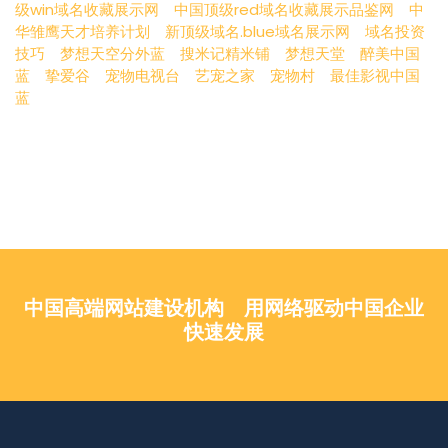
级win域名收藏展示网
中国顶级red域名收藏展示品鉴网
中
华雏鹰天才培养计划
新顶级域名.blue域名展示网
域名投资
技巧
梦想天空分外蓝
搜米记精米铺
梦想天堂
醉美中国
蓝
挚爱谷
宠物电视台
艺宠之家
宠物村
最佳影视中国
蓝
中国高端网站建设机构 用网络驱动中国企业
快速发展