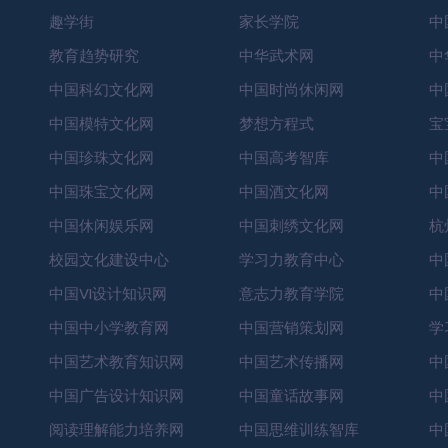
趣学街
家长学院
中
教育趋势研究
中华武术网
中
中国科幻文化网
中国时尚休闲网
中
中国模特文化网
梦想方程式
宝
中国珍珠文化网
中国高考智库
中
中国珠宝文化网
中国酒文化网
中
中国休闲娱乐网
中国刺绣文化网
杭
校园文化建设中心
学习力教育中心
中
中国VI设计知识网
意志力教育学院
中
中国中小学教育网
中国营销策划网
学
中国艺术教育知识网
中国艺术传播网
中
中国广告设计知识网
中国童话故事网
中
阅读理解能力培养网
中国思维训练智库
中